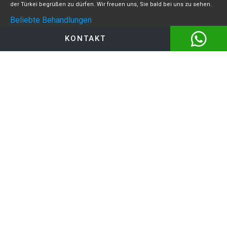
der Türkei begrüßen zu dürfen. Wir freuen uns, Sie bald bei uns zu sehen.
Beliebte Behandlungen
Saphir-FUE-Haartransplantation
KONTAKT
DHI Haartransplantation
Bart- und Schnurrbart Transplantation
Augenbrauentransplantation
Haartransplantation bei Frauen
FUE Haartransplantation
HTT (Haartransplantation Türkei)
Über Uns
Kontakt
Blog
Datenschutzerklärung
Impressum
AGB
WhatsApp: +90 549 548 60 60
Email:
info@hair-med.com
Informationsbroschüren
Ablauf einer Haartransplantation