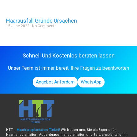
Haarausfall Gründe Ursachen
15 June 2022
No Comments
Mehr lesen »
Schnell Und Kostenlos beraten lassen
Unser Team ist immer bereit, Ihre Fragen zu beantworten
Angebot Anfordern
WhatsApp
HTT –
Haartransplantation Türkei!
Wir freuen uns, Sie als Experte für
Haartransplantation, Augenbrauentransplantation und Barttransplantation in